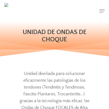
Skip
Men
to
main
content
UNIDAD DE ONDAS DE
CHOQUE
Unidad diseñada para solucionar
eficazmente las patologías de los
tendones (Tendinitis y Tendinosis,
Fascitis Plantares, Trocanteritis…)
gracias a la tecnología más eficaz: las
Ondas de Choque FOCALES de Alta