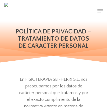
Skip
Men
to
main
content
POLÍTICA DE PRIVACIDAD –
TRATAMIENTO DE DATOS
DE CARACTER PERSONAL
En FISIOTERAPIA SEI-HERRI S.L. nos
preocupamos por los datos de
carácter personal que tratamos y por
el exacto cumplimiento de la
normativa vigente en materia de